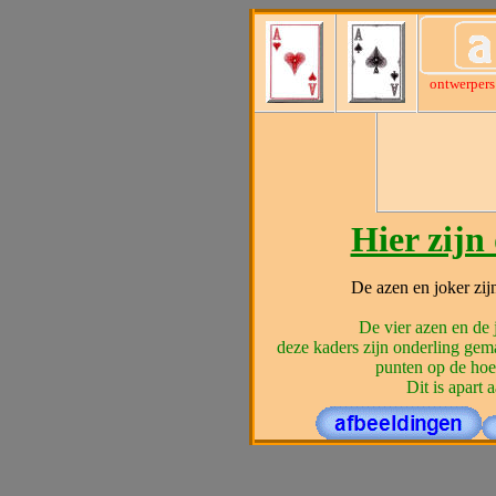
ontwerpers
Hier zijn
De azen en joker zij
De vier azen en de 
deze kaders zijn onderling gema
punten op de hoe
Dit is apart